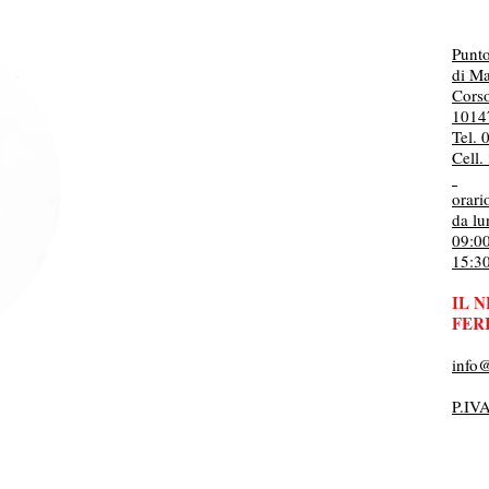
Punt
di Ma
Cors
1014
Tel.
Cell
orar
da lu
09:0
15:3
IL 
FERI
info
P.IV