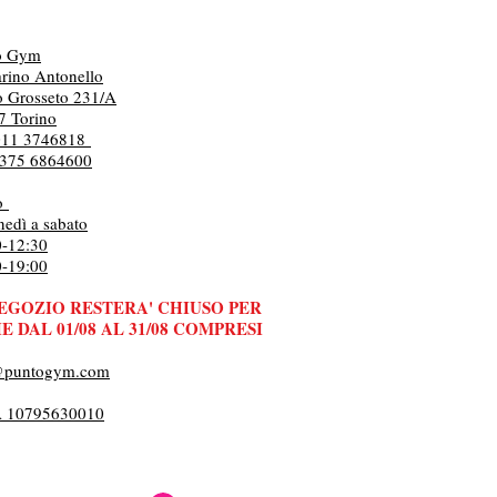
o Gym
rino Antonello
o Grosseto 231/A
7 Torino
 011 3746818
. 375 6864600
io
nedì a sabato
0-12:30
0-19:00
NEGOZIO RESTERA' CHIUSO PER
E DAL 01/08 AL 31/08 COMPRESI
@puntogym.com
A 10795630010