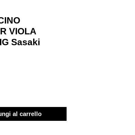
CINO
R VIOLA
G Sasaki
ezzo
ngi al carrello