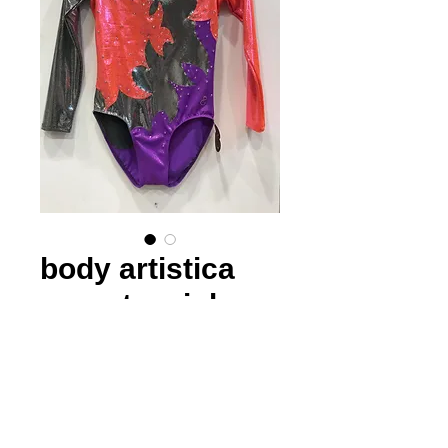
body artistica
argento, viola,
rosa-arancio
Prezzo
 120,00 € 
Prezzo
regolare
100,00 €