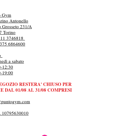
o Gym
rino Antonello
o Grosseto 231/A
7 Torino
 011 3746818
. 375 6864600
io
nedì a sabato
0-12:30
0-19:00
NEGOZIO RESTERA' CHIUSO PER
E DAL 01/08 AL 31/08 COMPRESI
@puntogym.com
A 10795630010