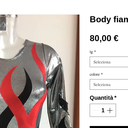
Body fi
Pr
80,00 €
tg
*
Seleziona
colore
*
Seleziona
Quantità
*