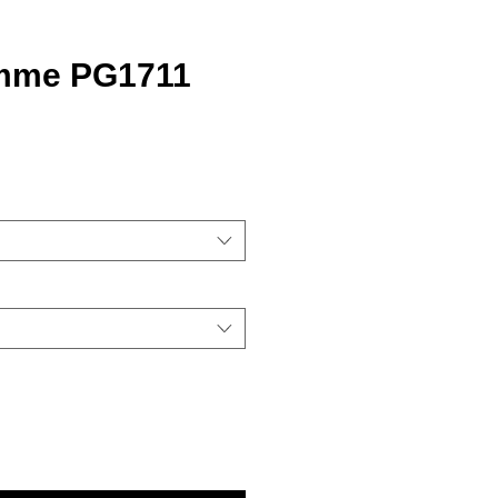
amme PG1711
ezzo