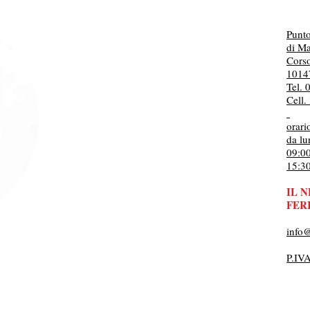
Punt
di Ma
Cors
1014
Tel.
Cell
orar
da lu
09:0
15:3
IL 
FERI
info
P.IV