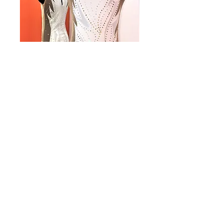
body Gigi Hadid
inspirations
Prezzo
200,00 €
Quantità
*