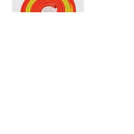
fune Venturelli-
arancio/giallo
Prezzo
39,00 €
Quantità
*