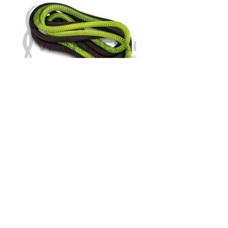
fune Venturelli
bicolore-
nero/verde fluo
Prezzo
39,00 €
Quantità
*