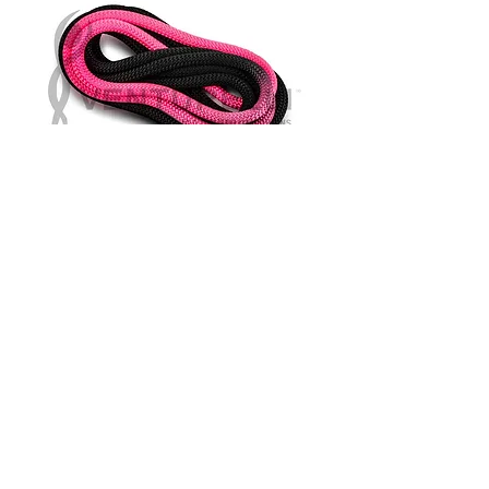
fune Venturelli
bicolore-
nero/rosa fluo
Prezzo
39,00 €
Quantità
*