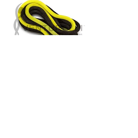
fune Venturelli
bicolore-
nero/giallo fluo
Prezzo
39,00 €
Quantità
*