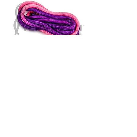
fune Venturelli
bicolore-
viola/fucsia fluo
Prezzo
39,00 €
Quantità
*