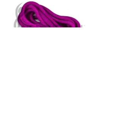
fune Venturelli -
viola
Prezzo
20,00 €
Quantità
*