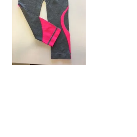
leggins fitness
grigio melange-
fucsia fluo TG
UNICA
Prezzo
18,00 €
Quantità
*