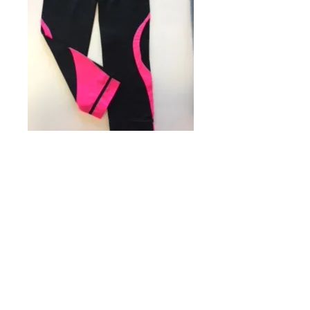
leggins fitness
nero-fucsia TG
UNICA
Prezzo
18,00 €
Quantità
*