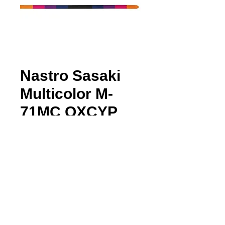
Nastro Sasaki
Multicolor M-
71MC OXCYP
Prezzo
48,40 €
Quantità
*
Aggiungi al carrello