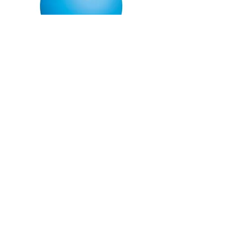
Palla Chacott
Monocolore
Azzurro
Prezzo
55,00 €
Quantità
*
Aggiungi al carrello