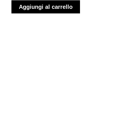
Aggiungi al carrello
CODICE
ARTICOLO: M207MSKB
U
MARCHIO: Sasaki
DESCRIZIONE:
Palla SASAKI modello
METALLIC realizzata in
caucciù naturale con
verniciatura speciale che
integra dei piccolissimi
granuli che danno
l'effetto di una polvere
metallica. Colore di