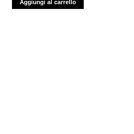
Aggiungi al carrello
Palla per ginnastica
ritmica Linea Silver.
Morbido materiale
gomma per un'ottima
presa e maneggio.
Dimensioni Ø diametro
18 cm.
Peso 400 grammi e
oltre.
Certificata NON-TOXIC
R.E.A.C.H. (EU) - CPSIA
(USA-CANADA).
Valvola garantita e