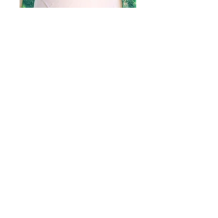
porta cerchio
glitter verde
Prezzo
15,00 €
Quantità
*
Aggiungi al carrello