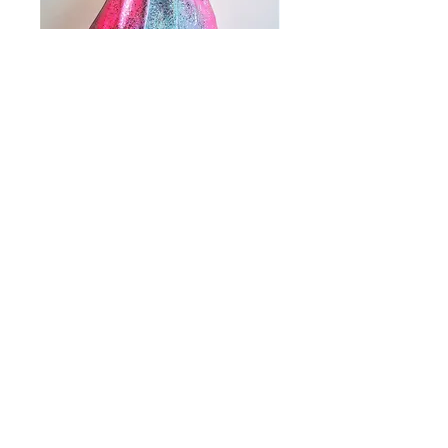
porta palla
glitter rosa-
azzurro
Prezzo
12,00 €
Quantità
*
Aggiungi al carrello