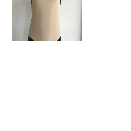
Sottobody spalla
larga tg 38
Prezzo
15,00 €
Quantità
*