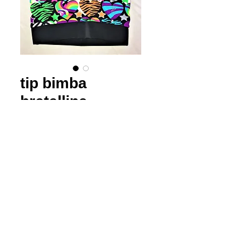
tip bimba
bretelline
stampa cuori
Prezzo
15,00 €
taglia
*
Quantità
*